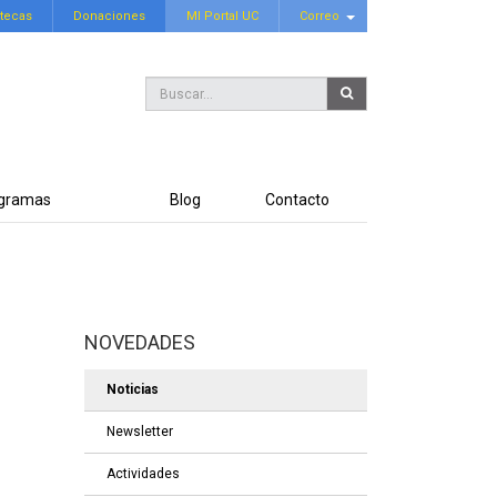
otecas
Donaciones
MI Portal UC
Correo
Buscar...
ogramas
Blog
Contacto
NOVEDADES
Noticias
Newsletter
Actividades